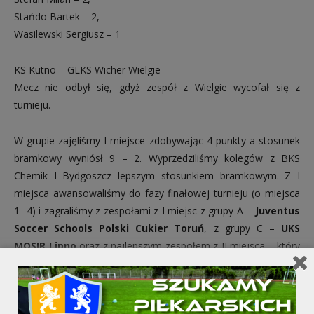
Stańdo Bartek – 2,
Wasilewski Sergiusz – 1
KS Kutno – GLKS Wicher Wielgie
Mecz nie odbył się, gdyż zespół z Wielgie wycofał się z
turnieju.
W grupie zajęliśmy I miejsce zdobywając 4 punkty a stosunek
bramkowy wyniósł 9 – 2. Wyprzedziliśmy kolegów z BKS
Chemik I Bydgoszcz lepszym stosunkiem bramkowym. Z I
miejsca awansowaliśmy do fazy finałowej turnieju (o miejsca
1- 4) i zagraliśmy z zespołami z I miejsc z grupy A –
Juventus
Soccer Schools Polski Cukier Toruń
, z grupy C –
UKS
MOSIR Lipno
oraz z najlepszym zespołem z II miejsca – który
został wyłoniony dopiero po rzutach karnych z pośród 3
zespołów, ponieważ miały one taką samą zdobycz punktową i
bramkową po fazie grupowej a został nim zespół –
BKS