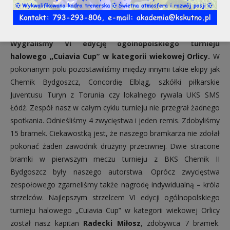
Bramkę zdobył:
Sefan Milan – 1
Wygraliśmy VI edycję ogólnopolskiego turnieju
halowego „Cuiavia Cup” w kategorii wiekowej Orlicy.
W
pokonanym polu pozostawiliśmy między innymi takie ekipy jak
Chemik Bydgoszcz, Concordię Elbląg, szkółki piłkarskie
Juventusu Turyn z Torunia czy lokalnego rywala UKS SMS
Łódź. Zespół nasz w całym cyklu turnieju nie przegrał żadnego
spotkania. Odnieśliśmy 4 zwycięstwa i jeden remis. Zdobyliśmy
15 bramek. Ciekawostką jest, że naszego bramkarza nie zdołał
pokonać żaden zawodnik drużyny przeciwnej. Dwie stracone
bramki w pierwszym meczu turnieju z BKS Chemik II
Bydgoszcz były naszego autorstwa. Oprócz zwycięstwa
zespołowego zgarneliśmy także nagrodę indywidualną – króla
strzelców. Najlepszym strzelcem VI edycji ogólnopolskiego
turnieju halowego „Cuiavia Cup” w kategorii wiekowej Orlicy
został nasz kapitan
Radecki Miłosz
, zdobywca 7 bramek.