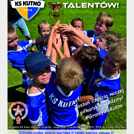
Chemik II Bydgoszcz.
Oto wyniki naszego zespołu w rozgrywkach fazy
finałowej (o miejsca 1 – 4) oraz strzelcy bramek:
KS Kutno – Juventus Soccer Schools Polski Cukier
Toruń 3 – 0
Bramki zdobyli:
Radecki Miłosz – 1,
Stefan Milan – 1,
Wasilewski Sergiusz – 1
KS Kutno – BKS Chemik II Bydgoszcz 2 – 0
Bramki strzelił:
Radecki Miłosz – 2
KS Kutno – UKS MOSIR Lipno 1 – 0