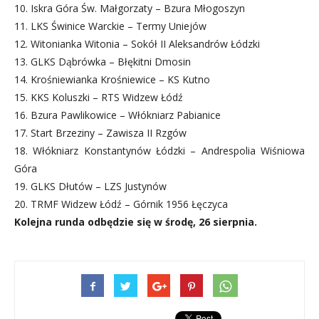
10. Iskra Góra Św. Małgorzaty – Bzura Młogoszyn
11. LKS Świnice Warckie – Termy Uniejów
12. Witonianka Witonia – Sokół II Aleksandrów Łódzki
13. GLKS Dąbrówka – Błękitni Dmosin
14. Krośniewianka Krośniewice – KS Kutno
15. KKS Koluszki – RTS Widzew Łódź
16. Bzura Pawlikowice – Włókniarz Pabianice
17. Start Brzeziny – Zawisza II Rzgów
18. Włókniarz Konstantynów Łódzki – Andrespolia Wiśniowa
Góra
19. GLKS Dłutów – LZS Justynów
20. TRMF Widzew Łódź – Górnik 1956 Łęczyca
Kolejna runda odbędzie się w środę, 26 sierpnia.